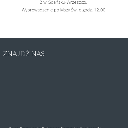
2 w Gdańsku-Wrzeszczu.
Wyprowadzenie po Mszy Św. o godz. 12.00.
ZNAJDŹ NAS