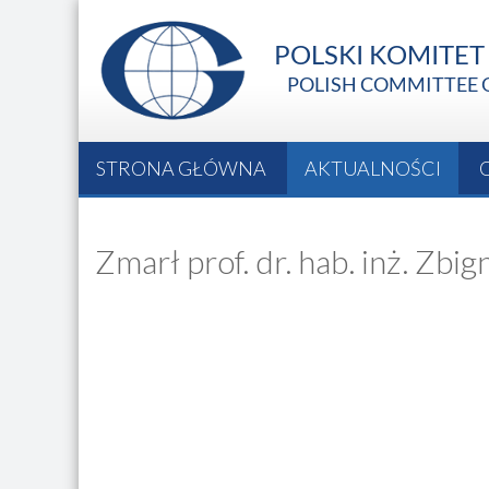
STRONA GŁÓWNA
AKTUALNOŚCI
Zmarł prof. dr. hab. inż. Zb