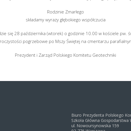
Rodzinie Zmarłego
składamy wyrazy głębokiego współczucia
e się 28 października (wtorek) o godzinie 10.00 w kościele pw. św
roczystości pogrzebowe po Mszy Świętej na cmentarzu parafialny
Prezydent i Zarząd Polskiego Komitetu Geotechniki
Biuro Prezydenta Polskiego Ko
Szkoła Główna Gospodarstwa 
ul. Nowoursynowska 159
02-776 Warszawa