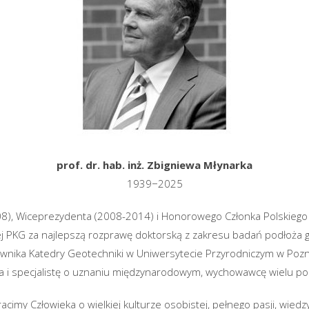
prof. dr. hab. inż. Zbigniewa Młynarka
1939−2025
8), Wiceprezydenta (2008-2014) i Honorowego Członka Polskiego 
j PKG za najlepszą rozprawę doktorską z zakresu badań podłoża 
ownika Katedry Geotechniki w Uniwersytecie Przyrodniczym w Pozn
 i specjalistę o uznaniu międzynarodowym, wychowawcę wielu po
cimy Człowieka o wielkiej kulturze osobistej, pełnego pasji, wiedzy 