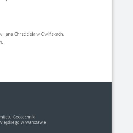
. Jana Chrzciciela w Owińskach.
m.
mitetu Geotechniki
Wiejskiego w Warszawie