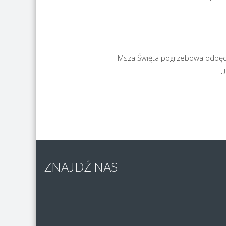
Msza Święta pogrzebowa odbędzi
U
ZNAJDŹ NAS