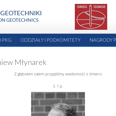
O PKG
ODDZIAŁY I PODKOMITETY
NAGRODY 
igniew Młynarek
Z głębokim żalem przyjęliśmy wiadomość o śmierci
ś. † p.