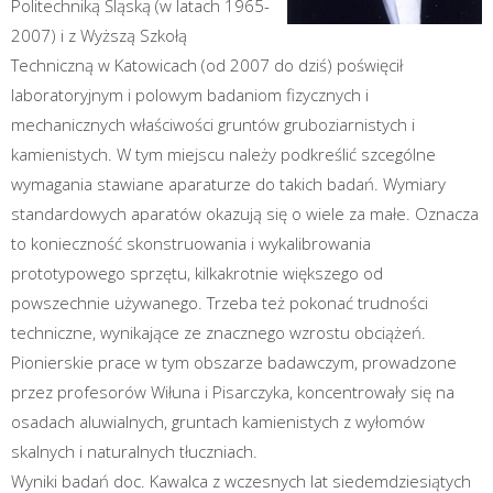
Politechniką Śląską (w latach 1965-
2007) i z Wyższą Szkołą
Techniczną w Katowicach (od 2007 do dziś) poświęcił
laboratoryjnym i polowym badaniom fizycznych i
mechanicznych właściwości gruntów gruboziarnistych i
kamienistych. W tym miejscu należy podkreślić szcególne
wymagania stawiane aparaturze do takich badań. Wymiary
standardowych aparatów okazują się o wiele za małe. Oznacza
to konieczność skonstruowania i wykalibrowania
prototypowego sprzętu, kilkakrotnie większego od
powszechnie używanego. Trzeba też pokonać trudności
techniczne, wynikające ze znacznego wzrostu obciążeń.
Pionierskie prace w tym obszarze badawczym, prowadzone
przez profesorów Wiłuna i Pisarczyka, koncentrowały się na
osadach aluwialnych, gruntach kamienistych z wyłomów
skalnych i naturalnych tłuczniach.
Wyniki badań doc. Kawalca z wczesnych lat siedemdziesiątych