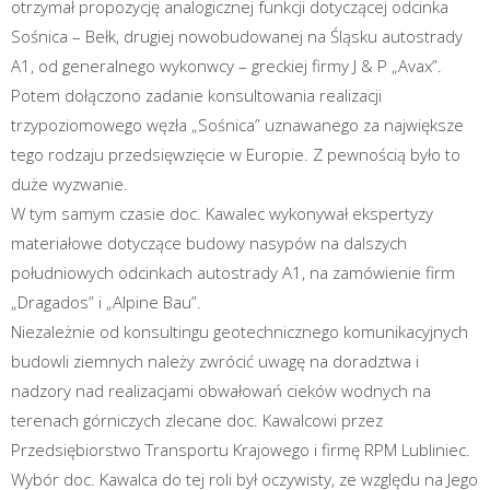
otrzymał propozycję analogicznej funkcji dotyczącej odcinka
Sośnica – Bełk, drugiej nowobudowanej na Śląsku autostrady
A1, od generalnego wykonwcy – greckiej firmy J & P „Avax”.
Potem dołączono zadanie konsultowania realizacji
trzypoziomowego węzła „Sośnica” uznawanego za największe
tego rodzaju przedsięwzięcie w Europie. Z pewnością było to
duże wyzwanie.
W tym samym czasie doc. Kawalec wykonywał ekspertyzy
materiałowe dotyczące budowy nasypów na dalszych
południowych odcinkach autostrady A1, na zamówienie firm
„Dragados” i „Alpine Bau”.
Niezależnie od konsultingu geotechnicznego komunikacyjnych
budowli ziemnych należy zwrócić uwagę na doradztwa i
nadzory nad realizacjami obwałowań cieków wodnych na
terenach górniczych zlecane doc. Kawalcowi przez
Przedsiębiorstwo Transportu Krajowego i firmę RPM Lubliniec.
Wybór doc. Kawalca do tej roli był oczywisty, ze względu na Jego