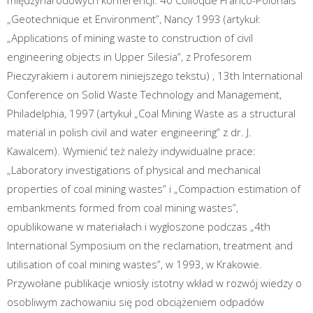
międzynarodowych konferencji: 40 Colloque Franco-Polonais
„Geotechnique et Environment”, Nancy 1993 (artykuł:
„Applications of mining waste to construction of civil
engineering objects in Upper Silesia”, z Profesorem
Pieczyrakiem i autorem niniejszego tekstu) , 13th International
Conference on Solid Waste Technology and Management,
Philadelphia, 1997 (artykuł „Coal Mining Waste as a structural
material in polish civil and water engineering” z dr. J.
Kawalcem). Wymienić też należy indywidualne prace:
„Laboratory investigations of physical and mechanical
properties of coal mining wastes” i „Compaction estimation of
embankments formed from coal mining wastes”,
opublikowane w materiałach i wygłoszone podczas „4th
International Symposium on the reclamation, treatment and
utilisation of coal mining wastes”, w 1993, w Krakowie.
Przywołane publikacje wniosły istotny wkład w rozwój wiedzy o
osobliwym zachowaniu się pod obciążeniem odpadów