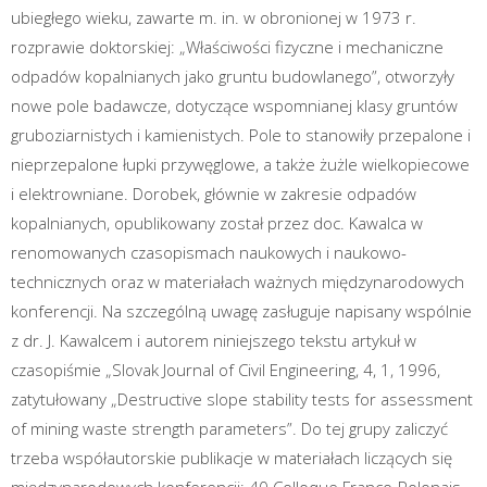
ubiegłego wieku, zawarte m. in. w obronionej w 1973 r.
rozprawie doktorskiej: „Właściwości fizyczne i mechaniczne
odpadów kopalnianych jako gruntu budowlanego”, otworzyły
nowe pole badawcze, dotyczące wspomnianej klasy gruntów
gruboziarnistych i kamienistych. Pole to stanowiły przepalone i
nieprzepalone łupki przywęglowe, a także żużle wielkopiecowe
i elektrowniane. Dorobek, głównie w zakresie odpadów
kopalnianych, opublikowany został przez doc. Kawalca w
renomowanych czasopismach naukowych i naukowo-
technicznych oraz w materiałach ważnych międzynarodowych
konferencji. Na szczególną uwagę zasługuje napisany wspólnie
z dr. J. Kawalcem i autorem niniejszego tekstu artykuł w
czasopiśmie „Slovak Journal of Civil Engineering, 4, 1, 1996,
zatytułowany „Destructive slope stability tests for assessment
of mining waste strength parameters”. Do tej grupy zaliczyć
trzeba współautorskie publikacje w materiałach liczących się