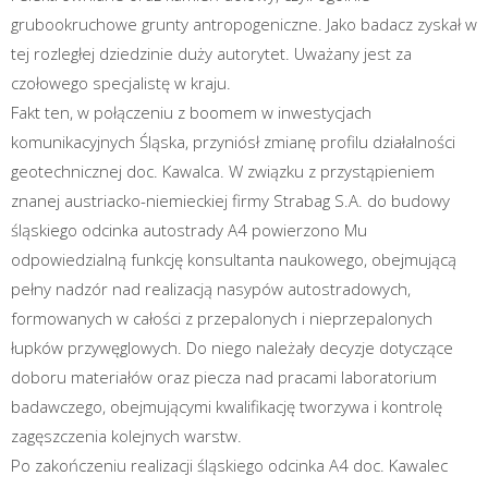
grubookruchowe grunty antropogeniczne. Jako badacz zyskał w
tej rozległej dziedzinie duży autorytet. Uważany jest za
czołowego specjalistę w kraju.
Fakt ten, w połączeniu z boomem w inwestycjach
komunikacyjnych Śląska, przyniósł zmianę profilu działalności
geotechnicznej doc. Kawalca. W związku z przystąpieniem
znanej austriacko-niemieckiej firmy Strabag S.A. do budowy
śląskiego odcinka autostrady A4 powierzono Mu
odpowiedzialną funkcję konsultanta naukowego, obejmującą
pełny nadzór nad realizacją nasypów autostradowych,
formowanych w całości z przepalonych i nieprzepalonych
łupków przywęglowych. Do niego należały decyzje dotyczące
doboru materiałów oraz piecza nad pracami laboratorium
badawczego, obejmującymi kwalifikację tworzywa i kontrolę
zagęszczenia kolejnych warstw.
Po zakończeniu realizacji śląskiego odcinka A4 doc. Kawalec