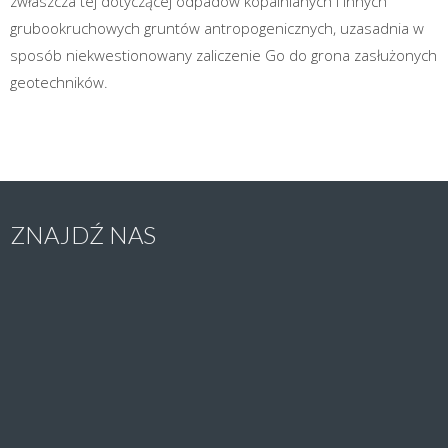
zwłaszcza tej dotyczącej odpadów kopalnianych i innych
grubookruchowych gruntów antropogenicznych, uzasadnia w
sposób niekwestionowany zaliczenie Go do grona zasłużonych
geotechników.
ZNAJDŹ NAS