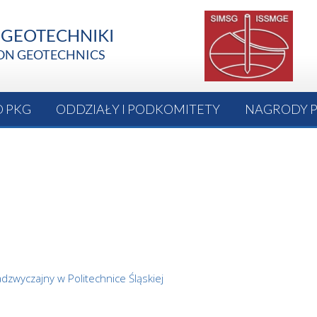
O PKG
ODDZIAŁY I PODKOMITETY
NAGRODY 
adzwyczajny w Politechnice Śląskiej