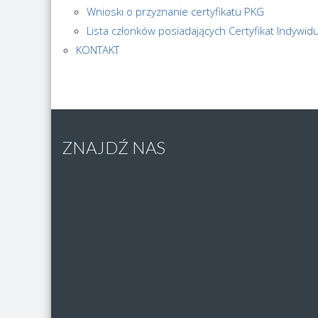
Wnioski o przyznanie certyfikatu PKG
Lista członków posiadających Certyfikat Indywid
KONTAKT
ZNAJDŹ NAS