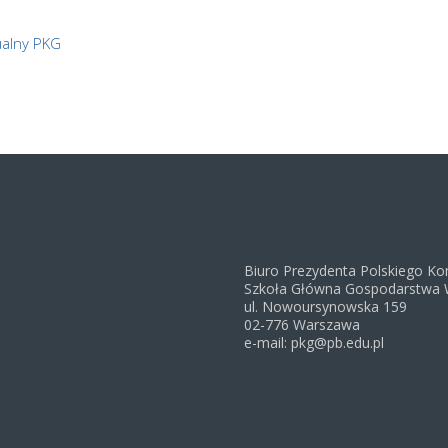
ualny PKG
Biuro Prezydenta Polskiego Ko
Szkoła Główna Gospodarstwa 
ul. Nowoursynowska 159
02-776 Warszawa
e-mail: pkg@pb.edu.pl