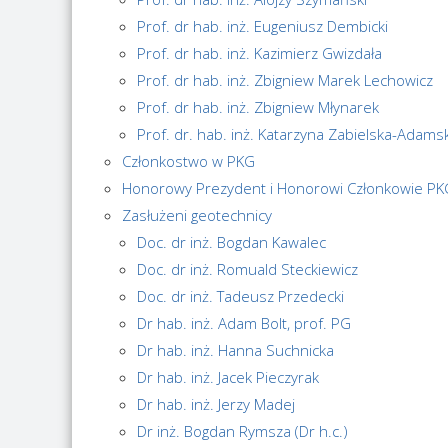
Prof. dr hab. inż. Eugeniusz Dembicki
Prof. dr hab. inż. Kazimierz Gwizdała
Prof. dr hab. inż. Zbigniew Marek Lechowicz
Prof. dr hab. inż. Zbigniew Młynarek
Prof. dr. hab. inż. Katarzyna Zabielska-Adams
Członkostwo w PKG
Honorowy Prezydent i Honorowi Członkowie PK
Zasłużeni geotechnicy
Doc. dr inż. Bogdan Kawalec
Doc. dr inż. Romuald Steckiewicz
Doc. dr inż. Tadeusz Przedecki
Dr hab. inż. Adam Bolt, prof. PG
Dr hab. inż. Hanna Suchnicka
Dr hab. inż. Jacek Pieczyrak
Dr hab. inż. Jerzy Madej
Dr inż. Bogdan Rymsza (Dr h.c.)