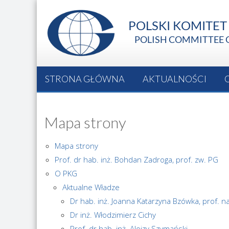
STRONA GŁÓWNA
AKTUALNOŚCI
Mapa strony
Mapa strony
Prof. dr hab. inż. Bohdan Zadroga, prof. zw. PG
O PKG
Aktualne Władze
Dr hab. inż. Joanna Katarzyna Bzówka, prof. n
Dr inż. Włodzimierz Cichy
Prof. dr hab. inż. Alojzy Szymański